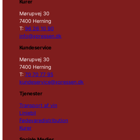
Kurer
Mørupvej 30
7400 Herning
T:
96 26 10 90
info@xpressen.dk
Kundeservice
Mørupvej 30
7400 Herning
T:
70 70 77 95
kundeservice@xpressen.dk
Tjenester
Transport af vin
Liniebil
Fødevaredistribution
Kurer
Sociale Medier