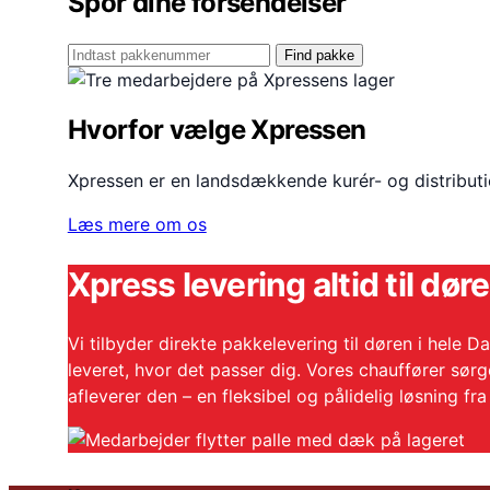
Spor dine forsendelser
Find pakke
Hvorfor vælge Xpressen
Xpressen er en landsdækkende kurér- og distribution
Læs mere om os
Xpress levering altid til dør
Vi tilbyder direkte pakkelevering til døren i hele
leveret, hvor det passer dig. Vores chauffører sør
afleverer den – en fleksibel og pålidelig løsning fr