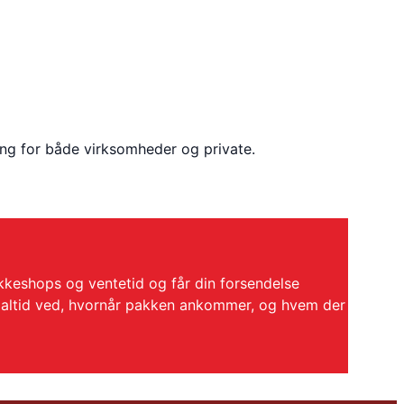
ring for både virksomheder og private.
akkeshops og ventetid og får din forsendelse
du altid ved, hvornår pakken ankommer, og hvem der