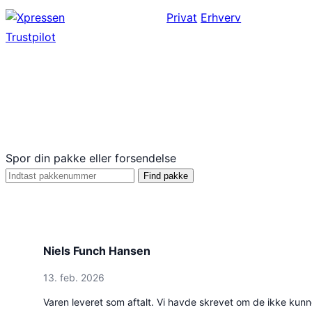
Spring
Privat
Erhverv
til
Trustpilot
indhold
Hurtig og sikker leverin
i hele Danmark
Spor din pakke eller forsendelse
Find pakke
Niels Funch Hansen
13. feb. 2026
Varen leveret som aftalt. Vi havde skrevet om de ikke kunne