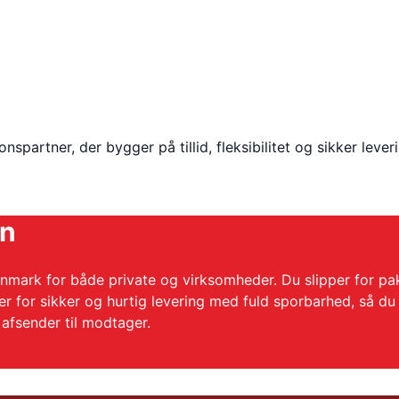
spartner, der bygger på tillid, fleksibilitet og sikker leve
en
 Danmark for både private og virksomheder. Du slipper for p
ger for sikker og hurtig levering med fuld sporbarhed, så 
a afsender til modtager.