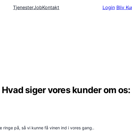
Tjenester
Job
Kontakt
Login
Bliv K
g
Hvad siger vores kunder om os:
 ringe på, så vi kunne få vinen ind i vores gang..